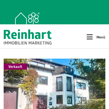
≡
Menü
Verkauft