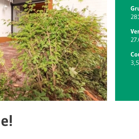
Gr
28
Ve
27
Co
3,5
e!