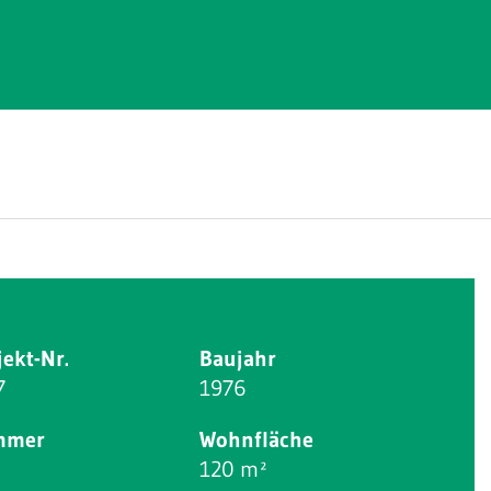
jekt-Nr.
Baujahr
7
1976
mmer
Wohnfläche
120 m²