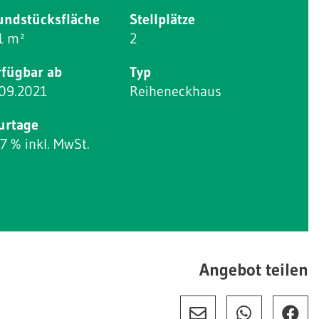
undstücksfläche
Stellplätze
1 m²
2
rfügbar ab
Typ
.09.2021
Reiheneckhaus
urtage
7 % inkl. MwSt.
Angebot teilen