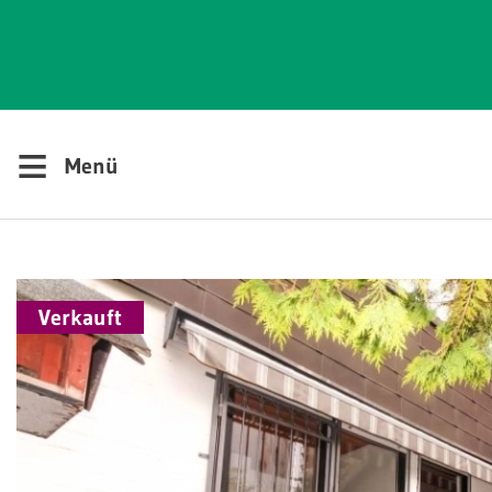
≡
Menü
Verkauft