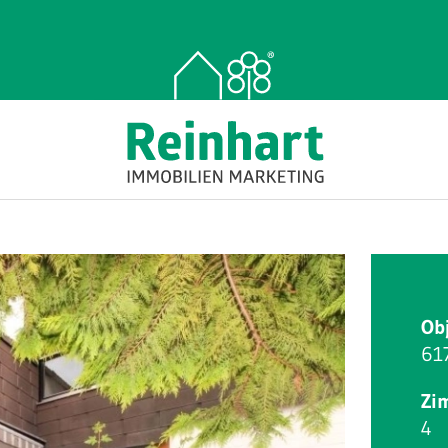
Ob
61
Zi
4