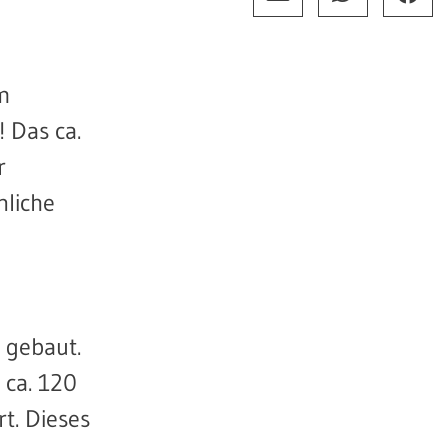
m
 Das ca.
r
nliche
 gebaut.
 ca. 120
t. Dieses