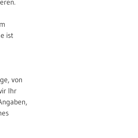
eren.
m
um
 ist
age, von
ir Ihr
 Angaben,
nes