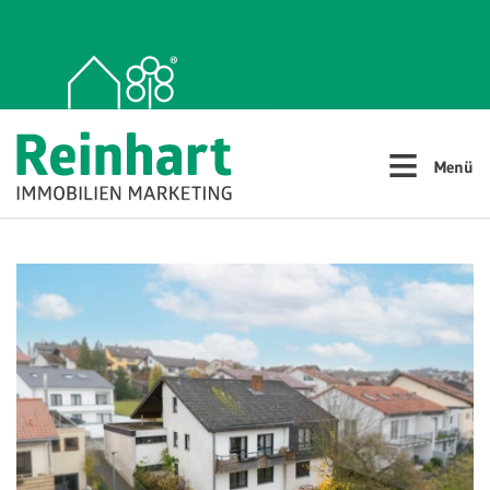
≡
Menü