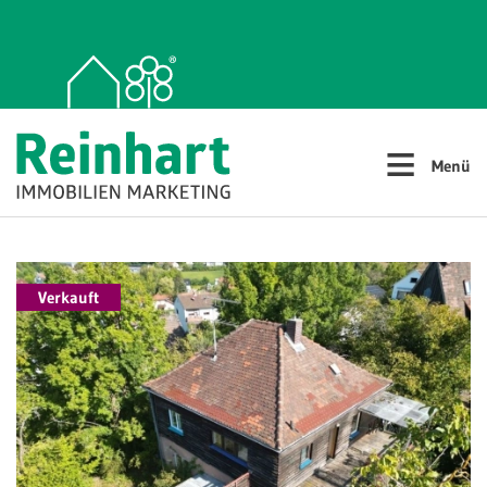
≡
Menü
Verkauft