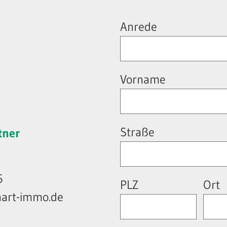
Anrede
Vorname
Straße
tner
6
PLZ
Ort
nhart-immo.de