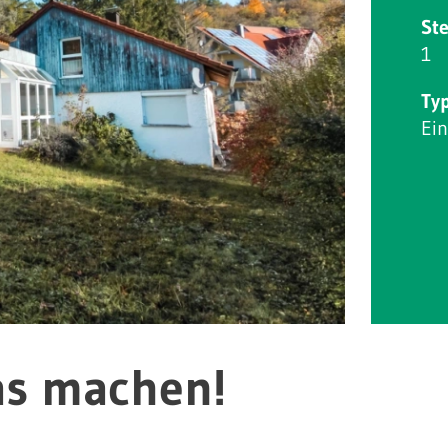
Ste
1
Ty
Ei
as machen!