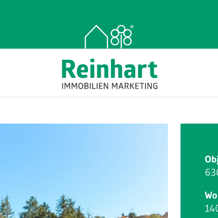
Ob
63
Wo
14