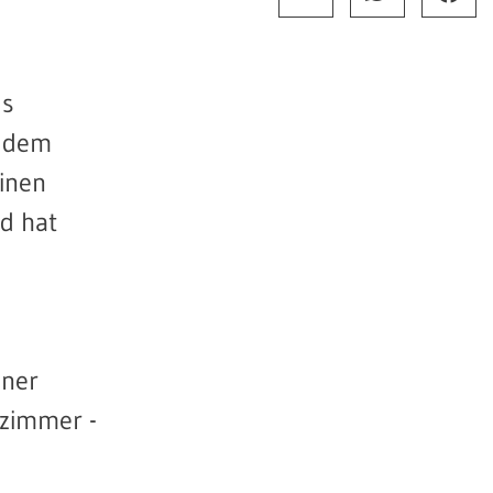
us
d dem
einen
d hat
iner
fzimmer -