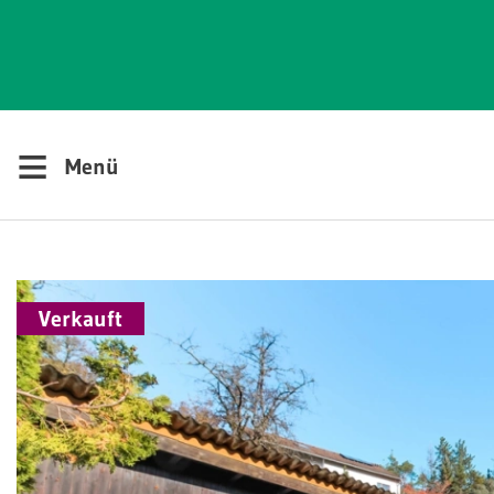
≡
Menü
Verkauft