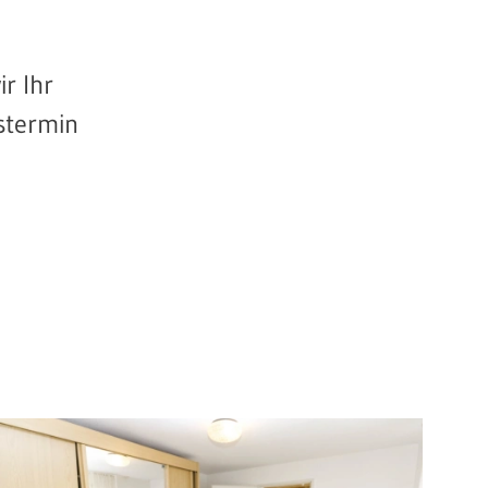
r Ihr
stermin