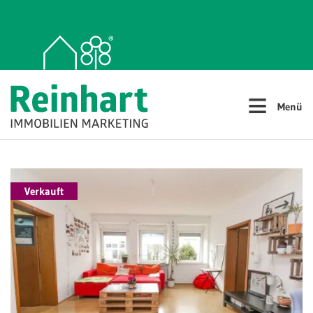
≡
Menü
Verkauft