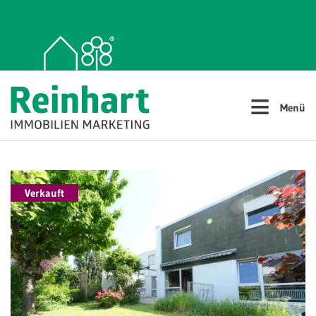
≡
Menü
Verkauft