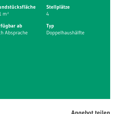
undstücksfläche
Stellplätze
1 m²
4
rfügbar ab
Typ
ch Absprache
Doppelhaushälfte
Angebot teilen