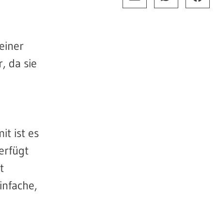
einer
, da sie
t ist es
erfügt
t
infache,