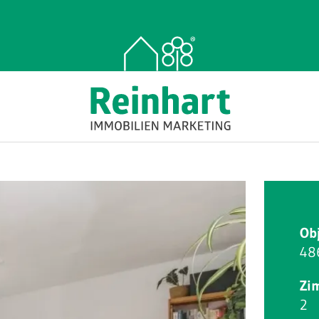
Ob
48
Zi
2