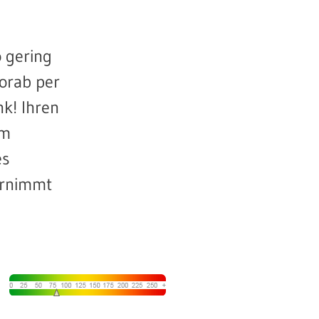
o gering
vorab per
nk! Ihren
im
es
ernimmt