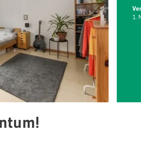
Ve
1. 
entum!