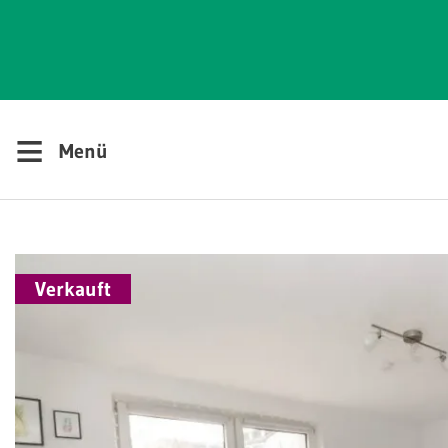
≡
Menü
Verkauft