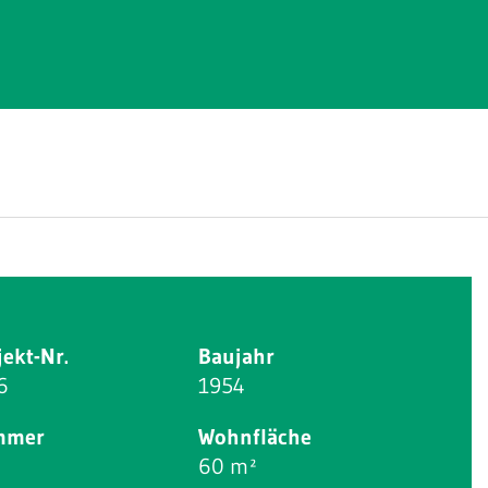
jekt-Nr.
Baujahr
6
1954
mmer
Wohnfläche
60 m²