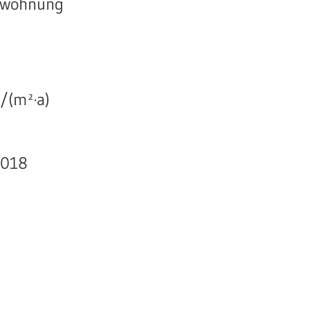
swohnung
/(m²·a)
2018