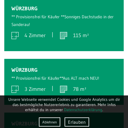
Verkauft
WÜRZBURG
** Provisionsfrei für Käufer **Sonniges Dachstudio in der
Sanderau!
4 Zimmer
115 m²
Verkauft
WÜRZBURG
** Provisionsfrei für Käufer**Aus ALT mach NEU!
3 Zimmer
78 m²
Unsere Webseite verwendet Cookies und Google Analytics um dir
das bestmögliche Nutzererlebnis zu garantieren. Mehr Infos
erhältst du in unserer
Datenschutzerklärung
.
Verkauft
Erlauben
Ablehnen
WÜRZBURG