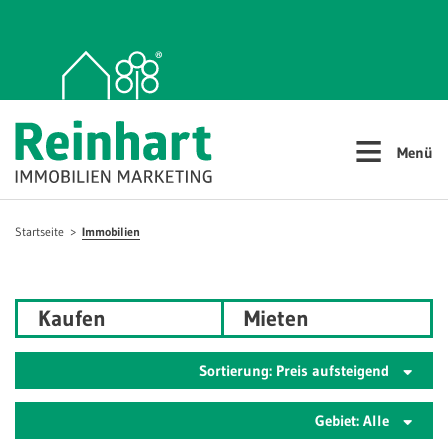
≡
Menü
Startseite
Immobilien
Kaufen
Mieten
Sortierung: Preis aufsteigend
Gebiet: Alle