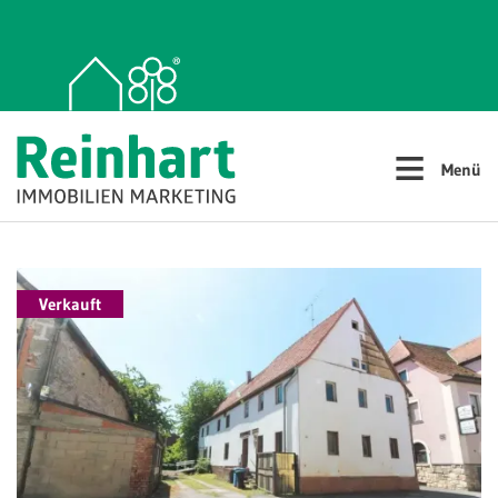
≡
Menü
Verkauft