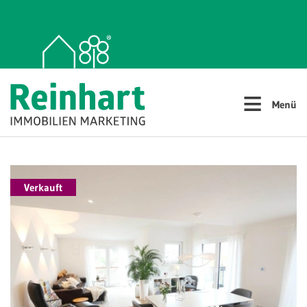
≡
Menü
Verkauft