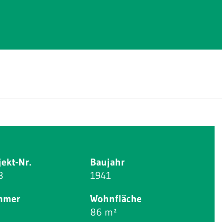
jekt-Nr.
Baujahr
8
1941
mmer
Wohnfläche
86 m²