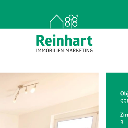
Ob
99
Zi
3