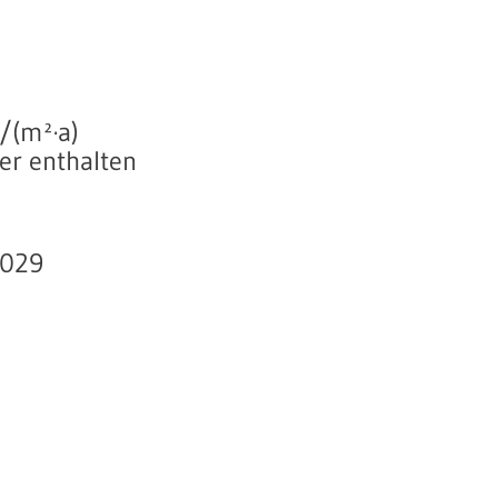
/(m²·a)
r enthalten
2029