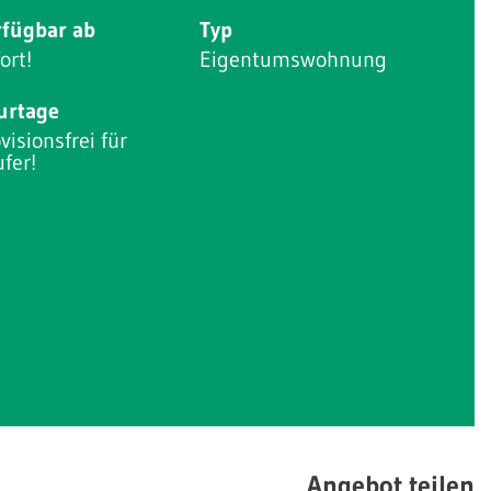
rfügbar ab
Typ
ort!
Eigentumswohnung
urtage
visionsfrei für
fer!
Angebot teilen