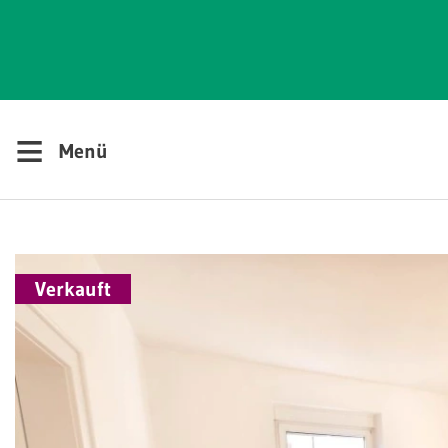
≡
Menü
Verkauft