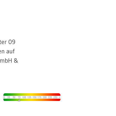
ter 09
en auf
 GmbH &