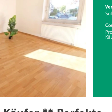
Ve
Sof
Co
Pro
Käu