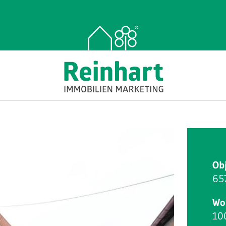
Ob
65
Wo
10