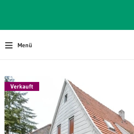
≡
Menü
Verkauft