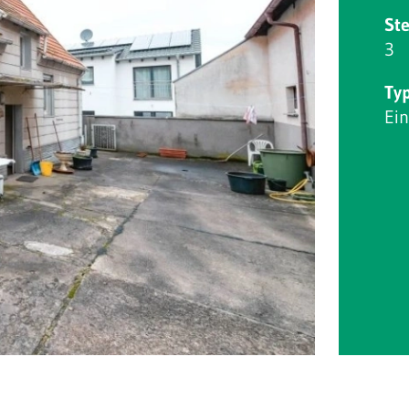
Ste
3
Ty
Ei