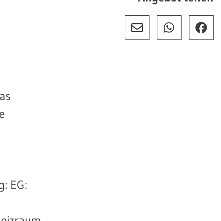
Das
e
g: EG:
Heizraum