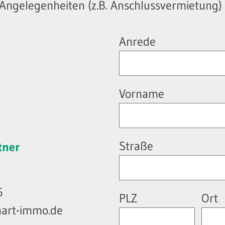
 Angelegenheiten (z.B. Anschlussvermietung)
Anrede
Vorname
Straße
tner
6
PLZ
Ort
nhart-immo.de