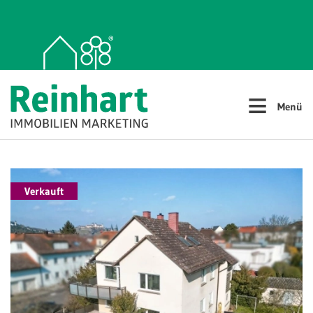
≡
Menü
Verkauft