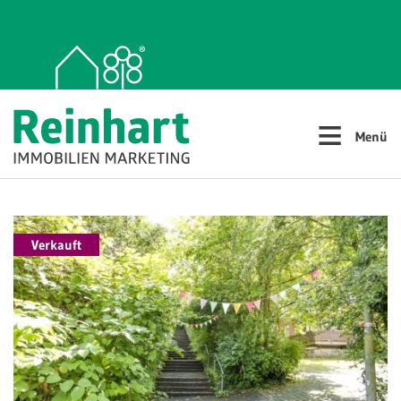
≡
Menü
Verkauft