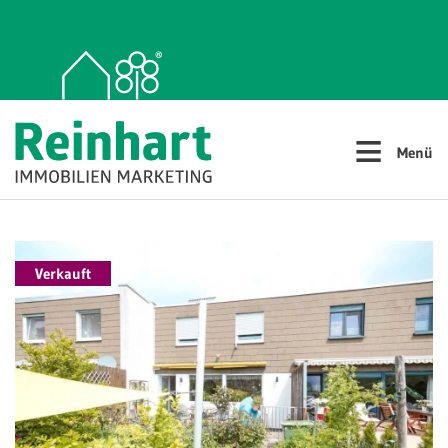
≡
Menü
Verkauft