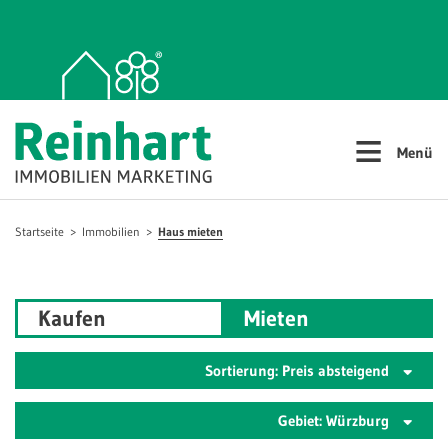
≡
Menü
Startseite
Immobilien
Haus mieten
Kaufen
Mieten
Sortierung: Preis absteigend
Gebiet: Würzburg