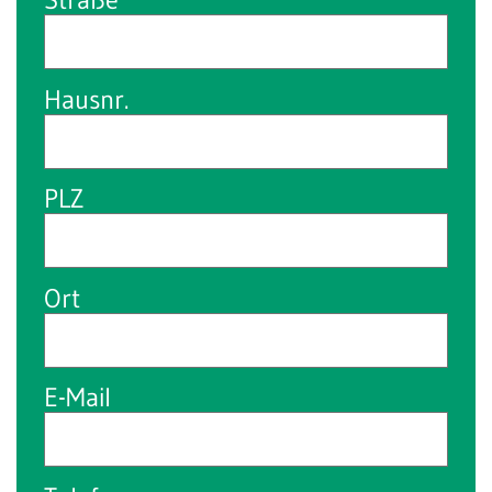
Hausnr.
PLZ
Ort
E-Mail