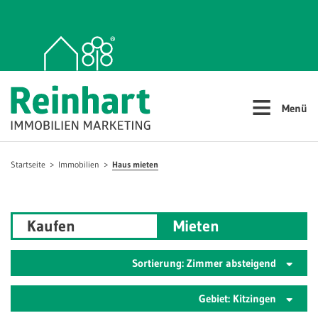
≡
Menü
Startseite
Immobilien
Haus mieten
Kaufen
Mieten
Sortierung: Zimmer absteigend
Gebiet: Kitzingen