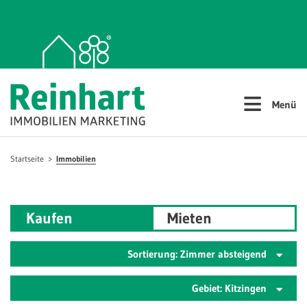
≡
Menü
Startseite
Immobilien
Kaufen
Mieten
Sortierung: Zimmer absteigend
Gebiet: Kitzingen