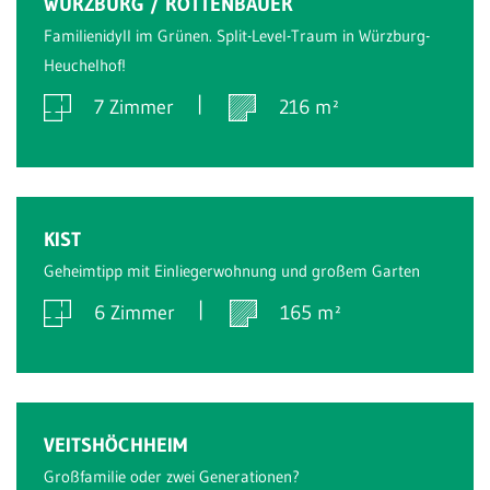
WÜRZBURG / ROTTENBAUER
Familienidyll im Grünen. Split-Level-Traum in Würzburg-
Heuchelhof!
7 Zimmer
216 m²
Verkauft
KIST
Geheimtipp mit Einliegerwohnung und großem Garten
6 Zimmer
165 m²
Verkauft
VEITSHÖCHHEIM
Großfamilie oder zwei Generationen?