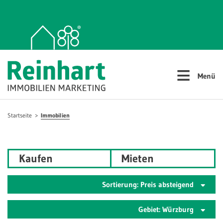
≡
Menü
Startseite
Immobilien
Kaufen
Mieten
Sortierung: Preis absteigend
Gebiet: Würzburg