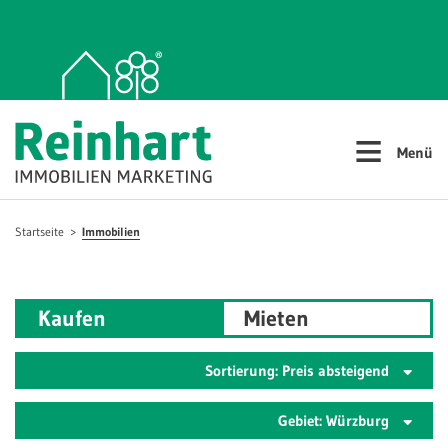
≡
Menü
Startseite
Immobilien
Kaufen
Mieten
Sortierung: Preis absteigend
Gebiet: Würzburg