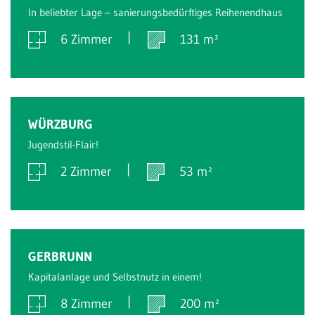
In beliebter Lage – sanierungsbedürftiges Reihenendhaus
6 Zimmer
131 m²
Verkauft
WÜRZBURG
Jugendstil-Flair!
2 Zimmer
53 m²
Verkauft
GERBRUNN
Kapitalanlage und Selbstnutz in einem!
8 Zimmer
200 m²