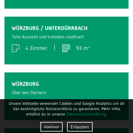
Verkauft
WÜRZBURG / UNTERDÜRRBACH
Tolle Aussicht und trotzdem stadtnah!
4 Zimmer
93 m²
Verkauft
WÜRZBURG
Über den Dächern
Unsere Webseite verwendet Cookies und Google Analytics um dir
2 Zimmer
47 m²
das bestmögliche Nutzererlebnis zu garantieren. Mehr Infos
erhältst du in unserer
Datenschutzerklärung
.
Erlauben
Ablehnen